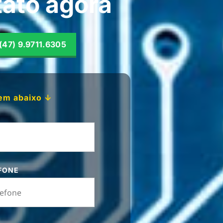
tato agora
(47) 9.9711.6305
em abaixo ↓
FONE