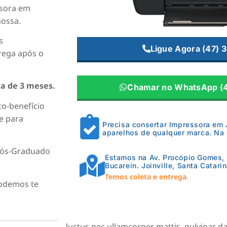
ssora em
nossa.
s
Ligue Agora (47) 
trega após o
a de 3 meses.
Chamar no WhatsApp (4
to-benefício
e para
Precisa consertar Impressora em 
aparelhos de qualquer marca. Na 
 Pós-Graduado
Estamos na Av. Procópio Gomes, 
Bucarein. Joinville, Santa Catarin
Temos coleta e entrega.
Podemos te
luctus nec ullamcorper mattis, pulvinar da