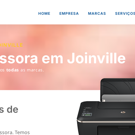
HOME
EMPRESA
MARCAS
SERVIÇO
INVILLE
ssora em Joinville
mos
todas
as marcas.
s de
essora. Temos