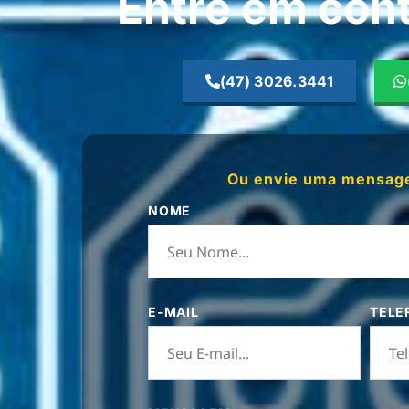
Entre em con
(47) 3026.3441
Ou envie uma mensag
NOME
E-MAIL
TELE