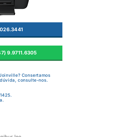
3026.3441
7) 9.9711.6305
Joinville? Consertamos
dúvida, consulte-nos.
1425.
a.
pibus leo.